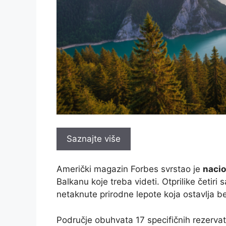
Saznajte više
Američki magazin Forbes svrstao je
nacio
Balkanu koje treba videti. Otprilike četir
netaknute prirodne lepote koja ostavlja b
Područje obuhvata 17 specifičnih rezervat