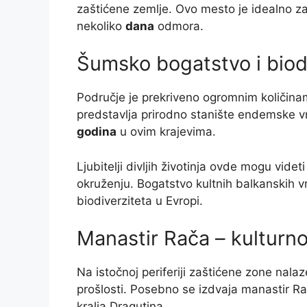
zaštićene zemlje. Ovo mesto je idealno z
nekoliko
dana
odmora.
Šumsko bogatstvo i biod
Područje je prekriveno ogromnim količina
predstavlja prirodno stanište endemske v
godina
u ovim krajevima.
Ljubitelji divljih životinja ovde mogu vid
okruženju. Bogatstvo kultnih balkanskih vr
biodiverziteta u Evropi.
Manastir Rača – kulturno
Na istočnoj periferiji zaštićene zone nalaz
prošlosti. Posebno se izdvaja manastir Ra
kralja Dragutina.