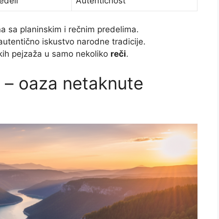
edeli
Autentičnost
 sa planinskim i rečnim predelima.
autentično iskustvo narodne tradicije.
skih pejzaža u samo nekoliko
reči
.
a – oaza netaknute