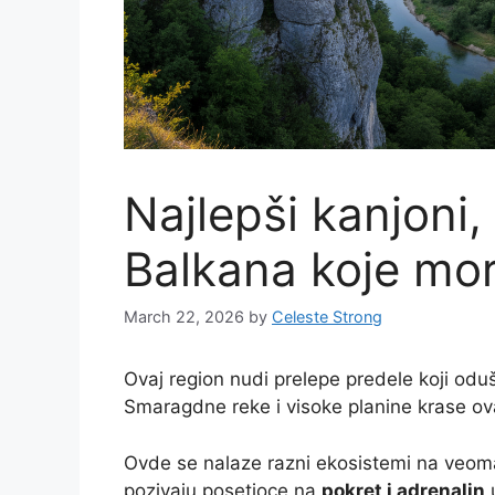
Najlepši kanjoni,
Balkana koje mor
March 22, 2026
by
Celeste Strong
Ovaj region nudi prelepe predele koji oduš
Smaragdne reke i visoke planine krase ovaj
Ovde se nalaze razni ekosistemi na veom
pozivaju posetioce na
pokret i adrenalin
u