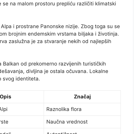
 se na malom prostoru prepliću različiti klimatski
 Alpa i prostrane Panonske nizije. Zbog toga su se
 dom brojnim endemskim vrstama biljaka i životinja.
rva zaslužna je za stvaranje nekih od najlepših
a Balkan od prekomerno razvijenih turističkih
 dešavanja, divljina je ostala očuvana. Lokalne
 svog identiteta.
Opis
Značaj
Alpi
Raznolika flora
rste
Naučna vrednost