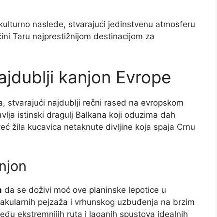
kulturno nasleđe, stvarajući jedinstvenu atmosferu
 čini Taru najprestižnijom destinacijom za
ajdublji kanjon Evrope
ra, stvarajući najdublji rečni rased na evropskom
vlja istinski dragulj Balkana koji oduzima dah
već žila kucavica netaknute divljine koja spaja Crnu
njon
n
da se doživi moć ove planinske lepotice u
ktakularnih pejzaža i vrhunskog uzbuđenja na brzim
eđu ekstremnijih ruta i laganih spustova idealnih