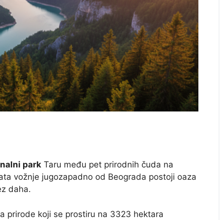
nalni park
Taru među pet prirodnih čuda na
i sata vožnje jugozapadno od Beograda postoji oaza
ez daha.
a prirode koji se prostiru na 3323 hektara