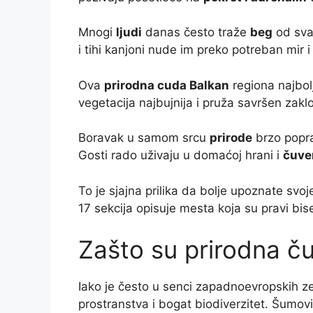
Mnogi
ljudi
danas često traže
beg
od sva
i tihi kanjoni nude im preko potreban mir i 
Ova
prirodna cuda Balkan
regiona najbolj
vegetacija najbujnija i pruža savršen zakl
Boravak u samom srcu
prirode
brzo poprav
Gosti rado uživaju u domaćoj hrani i
čuve
To je sjajna prilika da bolje upoznate svoj
17 sekcija opisuje mesta koja su pravi bis
Zašto su prirodna č
Iako je često u senci zapadnoevropskih z
prostranstva i bogat biodiverzitet. Šumov