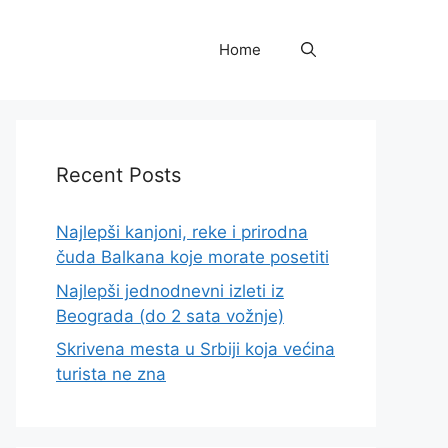
Home
Recent Posts
Najlepši kanjoni, reke i prirodna
čuda Balkana koje morate posetiti
Najlepši jednodnevni izleti iz
Beograda (do 2 sata vožnje)
Skrivena mesta u Srbiji koja većina
turista ne zna