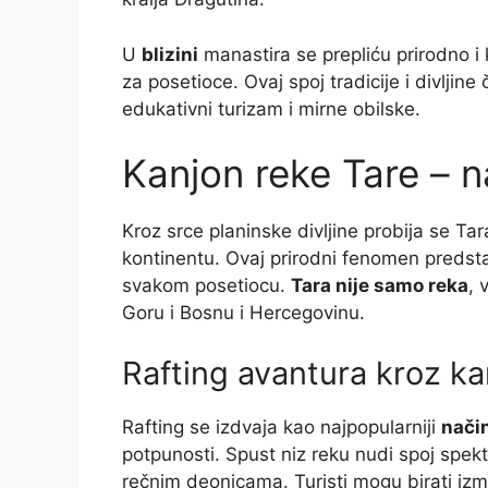
U
blizini
manastira se prepliću prirodno i 
za posetioce. Ovaj spoj tradicije i divljine
edukativni turizam i mirne obilske.
Kanjon reke Tare – n
Kroz srce planinske divljine probija se Ta
kontinentu. Ovaj prirodni fenomen predsta
svakom posetiocu.
Tara nije samo reka
, 
Goru i Bosnu i Hercegovinu.
Rafting avantura kroz ka
Rafting se izdvaja kao najpopularniji
nači
potpunosti. Spust niz reku nudi spoj spe
rečnim deonicama. Turisti mogu birati izm