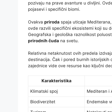
pozivaju na prave avanture u divljini. Ovde
pojasevi i specifični biomi.
Ovakva
priroda
spaja uticaje Mediterana,
ovde razvili specifični ekosistemi koji su
Geografska i geološka raznolikost poluost
prirodnih čuda
na svetu.
Relativna netaknutost ovih predela izdvaj
destinacija. Čak i pored burnih istorijskih
zajednice vide ove resurse kao ključni deo
Karakteristika
Klimatski spoj
Mediteran i 
Biodiverzitet
Endemske v