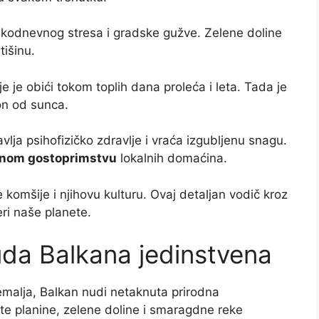
kodnevnog stresa i gradske gužve. Zelene doline
tišinu.
e je obići tokom toplih dana proleća i leta. Tada je
on od sunca.
lja psihofizičko zdravlje i vraća izgubljenu snagu.
nom gostoprimstvu
lokalnih domaćina.
e komšije i njihovu kulturu. Ovaj detaljan vodič kroz
eri naše planete.
uda Balkana jedinstvena
emalja, Balkan nudi netaknuta prirodna
ite planine, zelene doline i smaragdne reke