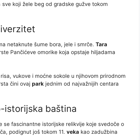
a sve koji žele beg od gradske gužve tokom
iverzitet
ma netaknute šume bora, jele i smrče.
Tara
rste Pančićeve omorike koja opstaje hiljadama
eti risa, vukove i moćne sokole u njihovom prirodnom
sta čini ovaj
park
jednim od najvažnijih centara
-istorijska baština
e se fascinantne istorijske relikvije koje svedoče o
ča, podignut još tokom 11.
veka
kao zadužbina