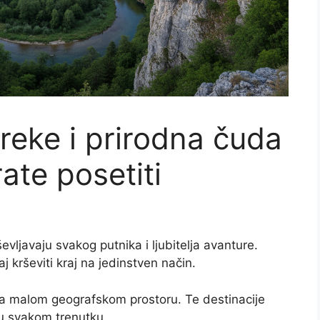
 reke i prirodna čuda
ate posetiti
evljavaju svakog putnika i ljubitelja avanture.
 krševiti kraj na jedinstven način.
a malom geografskom prostoru. Te destinacije
 svakom trenutku.