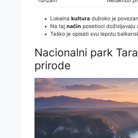
Turizam
Netaknuti pr
Lokalna
kultura
duboko je povezana
Na taj
način
posetioci doživljavaju 
Teško je opisati svu lepotu balkan
Nacionalni park Tar
prirode